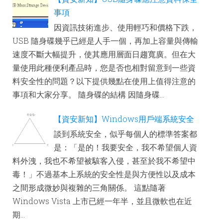
事項
因資訊技術進步、使用輕巧和價格下跌，
USB 隨身碟幾乎已經是人手一個，再加上容量與傳輸
速度不斷大幅提升，使其應用層面日趨寬廣。但在大
量使用此種便利產品時，您是否也相對留意到一些資
料安全性的問題？以下提供幾點在使用上值得注意的
事項和大家分享。 隨身碟的結構 因隨身碟...
【資安新知】Windows用戶端系統安全
談到系統安全，似乎每個人的標準答案都
是：「是的！我要安全，我不希望個人資
料外洩，我也不希望被駭客入侵，甚至於我不希望中
毒！」不過基本上系統的安全性是與方便性以及成本
之間形成微妙與複雜的三角關係。 這點隨著
Windows Vista 上市已經一年半，並且微軟也在近
期...