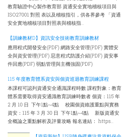
教育驗證中心製作教育部 資通安全實地稽核項目與
ISO27001 對照 表以及稽核指引，供各界參考 「資通
安全實地稽核項目對照表與稽核指...
【訓練教材D】資訊安全技術教育訓練教材
應用程式開發安全(PDF) 網路安全管理(PDF) 實體安
全與資安管理(PDF) 惡意程式防護介紹(PDF) 資安事
件回應(PDF) 弱點管理與主機強固(PDF)
115 年度教育體系資安與個資巡迴教育訓練課程
本課程可認列資通安全通識課程時數 課程對象：教育
體系需要取得資安通識教育訓練時數者 個資：115 年
2 月 10 日 下午1點~4點 校園個資維護重點與實務
資安：115 年 3 月 30 日 下午1點~4點 新版資通安
全概論之重點解析及評量攻略 報名連結： https...
【資安新知】USB隨身碟應注意資料保全