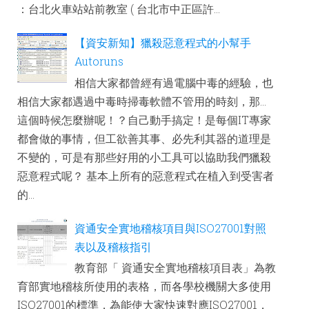
：台北火車站站前教室 ( 台北市中正區許...
【資安新知】獵殺惡意程式的小幫手
Autoruns
相信大家都曾經有過電腦中毒的經驗，也
相信大家都遇過中毒時掃毒軟體不管用的時刻，那...
這個時候怎麼辦呢！？自己動手搞定！是每個IT專家
都會做的事情，但工欲善其事、必先利其器的道理是
不變的，可是有那些好用的小工具可以協助我們獵殺
惡意程式呢？ 基本上所有的惡意程式在植入到受害者
的...
資通安全實地稽核項目與ISO27001對照
表以及稽核指引
教育部「 資通安全實地稽核項目表」為教
育部實地稽核所使用的表格，而各學校機關大多使用
ISO27001的標準，為能使大家快速對應ISO27001，