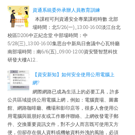
資通系統委外承辦人員教育訓練
本課程可列資通安全專業課程時數 北部
場時間：北5/26(一)_13:00-16:00淡江台北
校區D206中正紀念堂 中部場時間：中
5/28(三)_13:00-16:00集思台中新烏日會議中心瓦特廳
南部場時間：南6/6(五)_09:00-12:00資安暨智慧科技
研發大樓A12...
【資安新知】如何安全使用公用電腦上
網?
網際網路已成為生活上的必要工具，許多
公共區域提供公用電腦上網，例如：電腦賣場、圖書
館、網路咖啡廳、機場和影印店等，很多人會使用公
用電腦與親朋好友或工作夥伴聯絡、上網收發電子郵
件、交換重要資訊文件，對不少人而言既可使用又方
便，但卻存在個人資料或機敏資料外洩的風險，必須