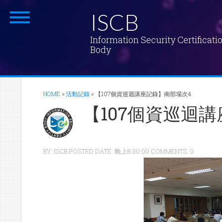
ISCB
Information Security Certificati
Body
HOME
»
活動記錄
»
【107個資巡迴講座記錄】南部場次4
【107個資巡迴
BY: ISCB POSTED DATE: 晚上8:30:00 COMMENTS: 0