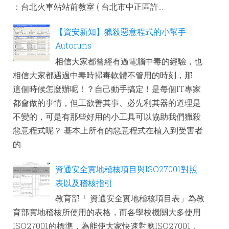
：台北火車站站前教室 ( 台北市中正區許...
【資安新知】獵殺惡意程式的小幫手
Autoruns
相信大家都曾經有過電腦中毒的經驗，也
相信大家都遇過中毒時掃毒軟體不管用的時刻，那...
這個時候怎麼辦呢！？自己動手搞定！是每個IT專家
都會做的事情，但工欲善其事、必先利其器的道理是
不變的，可是有那些好用的小工具可以協助我們獵殺
惡意程式呢？ 基本上所有的惡意程式在植入到受害者
的...
資通安全實地稽核項目與ISO27001對照
表以及稽核指引
教育部「 資通安全實地稽核項目表」為教
育部實地稽核所使用的表格，而各學校機關大多使用
ISO27001的標準，為能使大家快速對應ISO27001，