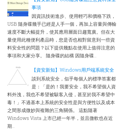
事項
因資訊技術進步、使用輕巧和價格下跌，
USB 隨身碟幾乎已經是人手一個，再加上容量與傳輸
速度不斷大幅提升，使其應用層面日趨寬廣。但在大
量使用此種便利產品時，您是否也相對留意到一些資
料安全性的問題？以下提供幾點在使用上值得注意的
事項和大家分享。 隨身碟的結構 因隨身碟...
【資安新知】Windows用戶端系統安全
談到系統安全，似乎每個人的標準答案都
是：「是的！我要安全，我不希望個人資
料外洩，我也不希望被駭客入侵，甚至於我不希望中
毒！」不過基本上系統的安全性是與方便性以及成本
之間形成微妙與複雜的三角關係。 這點隨著
Windows Vista 上市已經一年半，並且微軟也在近
期...