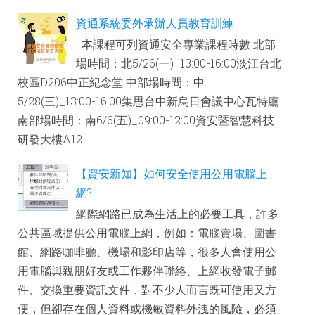
資通系統委外承辦人員教育訓練
本課程可列資通安全專業課程時數 北部
場時間：北5/26(一)_13:00-16:00淡江台北
校區D206中正紀念堂 中部場時間：中
5/28(三)_13:00-16:00集思台中新烏日會議中心瓦特廳
南部場時間：南6/6(五)_09:00-12:00資安暨智慧科技
研發大樓A12...
【資安新知】如何安全使用公用電腦上
網?
網際網路已成為生活上的必要工具，許多
公共區域提供公用電腦上網，例如：電腦賣場、圖書
館、網路咖啡廳、機場和影印店等，很多人會使用公
用電腦與親朋好友或工作夥伴聯絡、上網收發電子郵
件、交換重要資訊文件，對不少人而言既可使用又方
便，但卻存在個人資料或機敏資料外洩的風險，必須