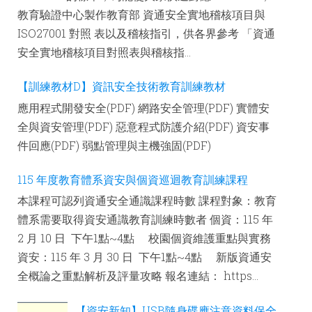
教育驗證中心製作教育部 資通安全實地稽核項目與
ISO27001 對照 表以及稽核指引，供各界參考 「資通
安全實地稽核項目對照表與稽核指...
【訓練教材D】資訊安全技術教育訓練教材
應用程式開發安全(PDF) 網路安全管理(PDF) 實體安
全與資安管理(PDF) 惡意程式防護介紹(PDF) 資安事
件回應(PDF) 弱點管理與主機強固(PDF)
115 年度教育體系資安與個資巡迴教育訓練課程
本課程可認列資通安全通識課程時數 課程對象：教育
體系需要取得資安通識教育訓練時數者 個資：115 年
2 月 10 日 下午1點~4點 校園個資維護重點與實務
資安：115 年 3 月 30 日 下午1點~4點 新版資通安
全概論之重點解析及評量攻略 報名連結： https...
【資安新知】USB隨身碟應注意資料保全