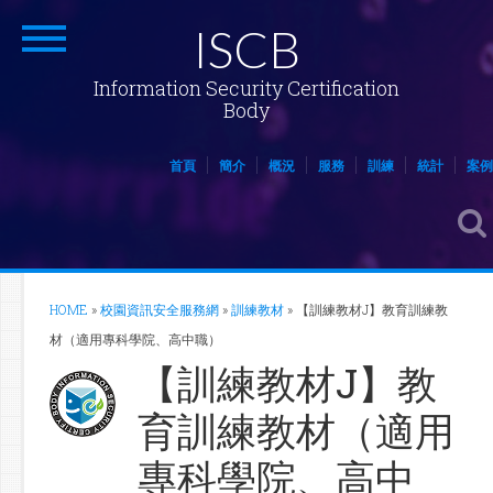
ISCB
Information Security Certification
Body
首頁
簡介
概況
服務
訓練
統計
案例
HOME
»
校園資訊安全服務網
»
訓練教材
»
【訓練教材J】教育訓練教
材（適用專科學院、高中職）
【訓練教材J】教
育訓練教材（適用
專科學院、高中