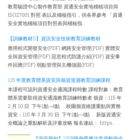
教育驗證中心製作教育部 資通安全實地稽核項目與
ISO27001 對照 表以及稽核指引，供各界參考 「資通
安全實地稽核項目對照表與稽核指...
【訓練教材D】資訊安全技術教育訓練教材
應用程式開發安全(PDF) 網路安全管理(PDF) 實體安
全與資安管理(PDF) 惡意程式防護介紹(PDF) 資安事
件回應(PDF) 弱點管理與主機強固(PDF)
115 年度教育體系資安與個資巡迴教育訓練課程
本課程可認列資通安全通識課程時數 課程對象：教育
體系需要取得資安通識教育訓練時數者 個資：115 年
2 月 10 日 下午1點~4點 校園個資維護重點與實務
資安：115 年 3 月 30 日 下午1點~4點 新版資通安
全概論之重點解析及評量攻略 報名連結： https...
【資安新知】USB隨身碟應注意資料保全