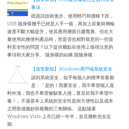
事項
因資訊技術進步、使用輕巧和價格下跌，
USB 隨身碟幾乎已經是人手一個，再加上容量與傳輸
速度不斷大幅提升，使其應用層面日趨寬廣。但在大
量使用此種便利產品時，您是否也相對留意到一些資
料安全性的問題？以下提供幾點在使用上值得注意的
事項和大家分享。 隨身碟的結構 因隨身碟...
【資安新知】Windows用戶端系統安全
談到系統安全，似乎每個人的標準答案都
是：「是的！我要安全，我不希望個人資
料外洩，我也不希望被駭客入侵，甚至於我不希望中
毒！」不過基本上系統的安全性是與方便性以及成本
之間形成微妙與複雜的三角關係。 這點隨著
Windows Vista 上市已經一年半，並且微軟也在近
期...