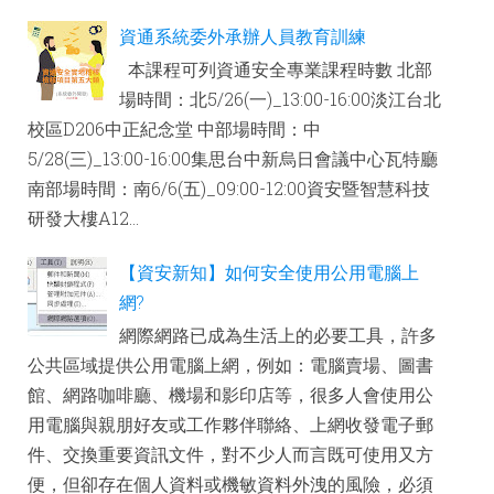
資通系統委外承辦人員教育訓練
本課程可列資通安全專業課程時數 北部
場時間：北5/26(一)_13:00-16:00淡江台北
校區D206中正紀念堂 中部場時間：中
5/28(三)_13:00-16:00集思台中新烏日會議中心瓦特廳
南部場時間：南6/6(五)_09:00-12:00資安暨智慧科技
研發大樓A12...
【資安新知】如何安全使用公用電腦上
網?
網際網路已成為生活上的必要工具，許多
公共區域提供公用電腦上網，例如：電腦賣場、圖書
館、網路咖啡廳、機場和影印店等，很多人會使用公
用電腦與親朋好友或工作夥伴聯絡、上網收發電子郵
件、交換重要資訊文件，對不少人而言既可使用又方
便，但卻存在個人資料或機敏資料外洩的風險，必須