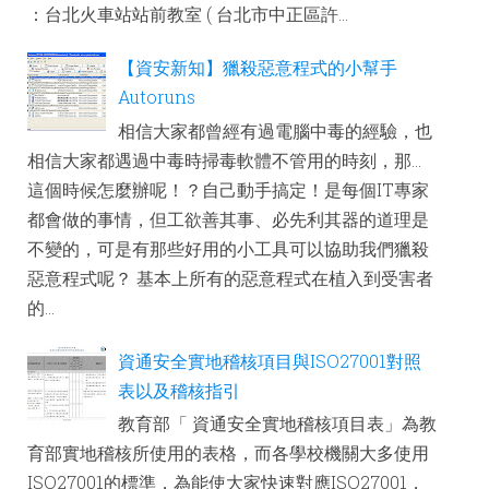
：台北火車站站前教室 ( 台北市中正區許...
【資安新知】獵殺惡意程式的小幫手
Autoruns
相信大家都曾經有過電腦中毒的經驗，也
相信大家都遇過中毒時掃毒軟體不管用的時刻，那...
這個時候怎麼辦呢！？自己動手搞定！是每個IT專家
都會做的事情，但工欲善其事、必先利其器的道理是
不變的，可是有那些好用的小工具可以協助我們獵殺
惡意程式呢？ 基本上所有的惡意程式在植入到受害者
的...
資通安全實地稽核項目與ISO27001對照
表以及稽核指引
教育部「 資通安全實地稽核項目表」為教
育部實地稽核所使用的表格，而各學校機關大多使用
ISO27001的標準，為能使大家快速對應ISO27001，