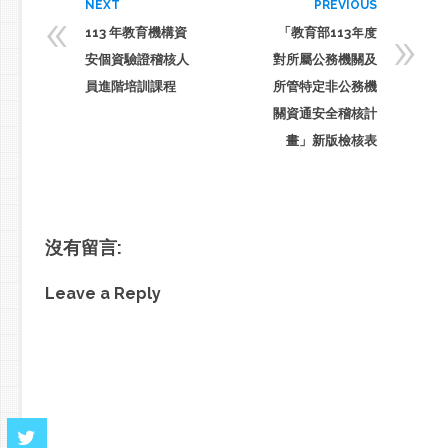
«
NEXT
PREVIOUS
»
113 年教育機構資
「教育部113年度
安個資驗證稽核人
對所屬公務機關及
員進階培訓課程
所管特定非公務機
關資通安全稽核計
畫」新版檢核表
沒有留言:
Leave a Reply