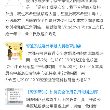
談到系統安全，似乎每個人的標準答案都
是：「是的！我要安全，我不希望個人資料
外洩，我也不希望被駭客入侵，甚至於我不希望中毒！」
不過基本上系統的安全性是與方便性以及成本之間形成微
妙與複雜的三角關係。 這點隨著 Windows Vista 上市已
經一年半，並且微軟也在近期...
資通系統委外承辦人員教育訓練
本課程可列資通安全專業課程時數 北部場時
間：北5/26(一)_13:00-16:00淡江台北校區
D206中正紀念堂 中部場時間：中5/28(三)_13:00-16:00集
思台中新烏日會議中心瓦特廳 南部場時間：南
6/6(五)_09:00-12:00資安暨智慧科技研發大樓A12...
【資安新知】如何安全使用公用電腦上網?
網際網路已成為生活上的必要工具，許多公
共區域提供公用電腦上網，例如：電腦賣