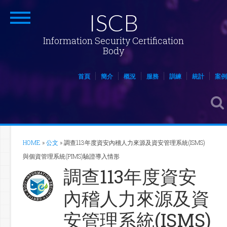
ISCB
Information Security Certification
Body
首頁
簡介
概況
服務
訓練
統計
案例
HOME
»
公文
»
調查113年度資安內稽人力來源及資安管理系統(ISMS)
與個資管理系統(PIMS)驗證導入情形
調查113年度資安
內稽人力來源及資
安管理系統(ISMS)