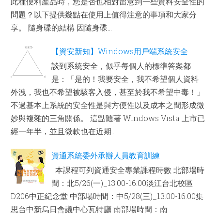
此種便利產品時，您是否也相對留意到一些資料安全性的
問題？以下提供幾點在使用上值得注意的事項和大家分
享。 隨身碟的結構 因隨身碟...
【資安新知】Windows用戶端系統安全
談到系統安全，似乎每個人的標準答案都
是：「是的！我要安全，我不希望個人資料
外洩，我也不希望被駭客入侵，甚至於我不希望中毒！」
不過基本上系統的安全性是與方便性以及成本之間形成微
妙與複雜的三角關係。 這點隨著 Windows Vista 上市已
經一年半，並且微軟也在近期...
資通系統委外承辦人員教育訓練
本課程可列資通安全專業課程時數 北部場時
間：北5/26(一)_13:00-16:00淡江台北校區
D206中正紀念堂 中部場時間：中5/28(三)_13:00-16:00集
思台中新烏日會議中心瓦特廳 南部場時間：南