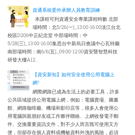
資通系統委外承辦人員教育訓練
本課程可列資通安全專業課程時數 北部
場時間：北5/26(一)_13:00-16:00淡江台北
校區D206中正紀念堂 中部場時間：中
5/28(三)_13:00-16:00集思台中新烏日會議中心瓦特廳
南部場時間：南6/6(五)_09:00-12:00資安暨智慧科技
研發大樓A12...
【資安新知】如何安全使用公用電腦上
網?
網際網路已成為生活上的必要工具，許多
公共區域提供公用電腦上網，例如：電腦賣場、圖書
館、網路咖啡廳、機場和影印店等，很多人會使用公
用電腦與親朋好友或工作夥伴聯絡、上網收發電子郵
件、交換重要資訊文件，對不少人而言既可使用又方
便，但卻存在個人資料或機敏資料外洩的風險，必須