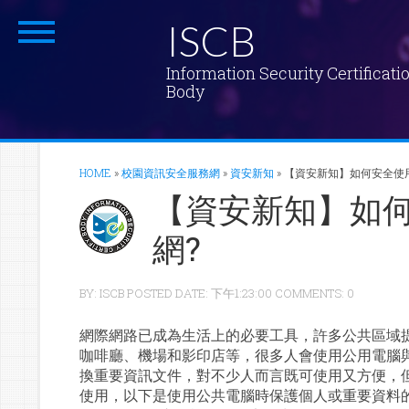
ISCB
Information Security Certificati
Body
HOME
»
校園資訊安全服務網
»
資安新知
»
【資安新知】如何安全使
【資安新知】如
網?
BY: ISCB POSTED DATE: 下午1:23:00 COMMENTS: 0
網際網路已成為生活上的必要工具，許多公共區域
咖啡廳、機場和影印店等，很多人會使用公用電腦
換重要資訊文件，對不少人而言既可使用又方便，
使用，以下是使用公共電腦時保護個人或重要資料