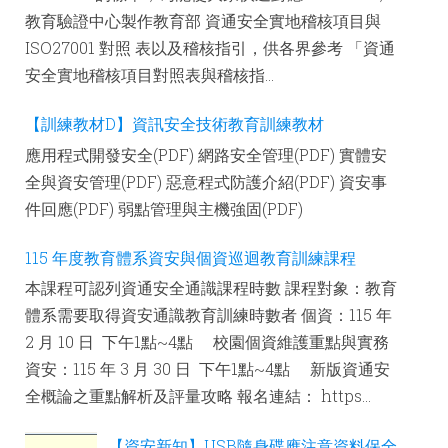
教育驗證中心製作教育部 資通安全實地稽核項目與
ISO27001 對照 表以及稽核指引，供各界參考 「資通
安全實地稽核項目對照表與稽核指...
【訓練教材D】資訊安全技術教育訓練教材
應用程式開發安全(PDF) 網路安全管理(PDF) 實體安
全與資安管理(PDF) 惡意程式防護介紹(PDF) 資安事
件回應(PDF) 弱點管理與主機強固(PDF)
115 年度教育體系資安與個資巡迴教育訓練課程
本課程可認列資通安全通識課程時數 課程對象：教育
體系需要取得資安通識教育訓練時數者 個資：115 年
2 月 10 日 下午1點~4點 校園個資維護重點與實務
資安：115 年 3 月 30 日 下午1點~4點 新版資通安
全概論之重點解析及評量攻略 報名連結： https...
【資安新知】USB隨身碟應注意資料保全