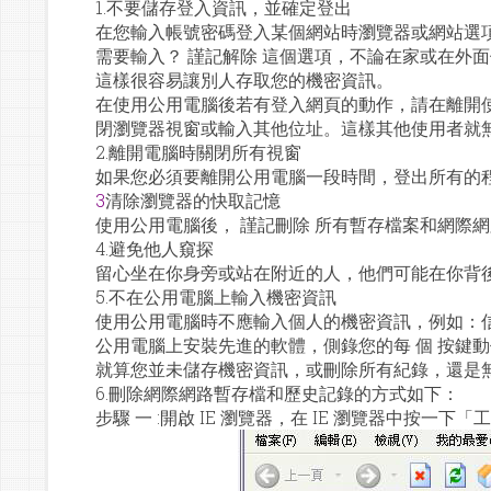
1.不要儲存登入資訊，並確定登出
在您輸入帳號密碼登入某個網站時瀏覽器或網站選
需要輸入？ 謹記解除 這個選項，不論在家或在外
這樣很容易讓別人存取您的機密資訊。
在使用公用電腦後若有登入網頁的動作，請在離開
閉瀏覽器視窗或輸入其他位址。這樣其他使用者就
2.離開電腦時關閉所有視窗
如果您必須要離開公用電腦一段時間，登出所有的
3
清除瀏覽器的快取記憶
使用公用電腦後， 謹記刪除 所有暫存檔案和網際網
4.避免他人窺探
留心坐在你身旁或站在附近的人，他們可能在你背
5.不在公用電腦上輸入機密資訊
使用公用電腦時不應輸入個人的機密資訊，例如：信
公用電腦上安裝先進的軟體，側錄您的每 個 按鍵
就算您並未儲存機密資訊，或刪除所有紀錄，還是
6.刪除網際網路暫存檔和歷史記錄的方式如下：
步驟 一 :開啟 IE 瀏覽器，在 IE 瀏覽器中按