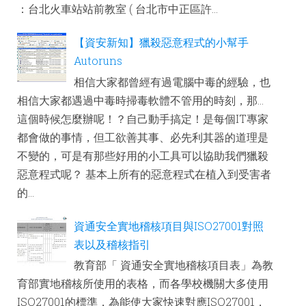
：台北火車站站前教室 ( 台北市中正區許...
【資安新知】獵殺惡意程式的小幫手
Autoruns
相信大家都曾經有過電腦中毒的經驗，也
相信大家都遇過中毒時掃毒軟體不管用的時刻，那...
這個時候怎麼辦呢！？自己動手搞定！是每個IT專家
都會做的事情，但工欲善其事、必先利其器的道理是
不變的，可是有那些好用的小工具可以協助我們獵殺
惡意程式呢？ 基本上所有的惡意程式在植入到受害者
的...
資通安全實地稽核項目與ISO27001對照
表以及稽核指引
教育部「 資通安全實地稽核項目表」為教
育部實地稽核所使用的表格，而各學校機關大多使用
ISO27001的標準，為能使大家快速對應ISO27001，