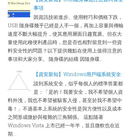
事項
因資訊技術進步、使用輕巧和價格下跌，
USB 隨身碟幾乎已經是人手一個，再加上容量與傳輸
速度不斷大幅提升，使其應用層面日趨寬廣。但在大
量使用此種便利產品時，您是否也相對留意到一些資
料安全性的問題？以下提供幾點在使用上值得注意的
事項和大家分享。 隨身碟的結構 因隨身碟...
【資安新知】Windows用戶端系統安全
談到系統安全，似乎每個人的標準答案都
是：「是的！我要安全，我不希望個人資
料外洩，我也不希望被駭客入侵，甚至於我不希望中
毒！」不過基本上系統的安全性是與方便性以及成本
之間形成微妙與複雜的三角關係。 這點隨著
Windows Vista 上市已經一年半，並且微軟也在近
期...