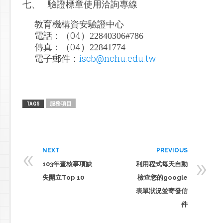
七、
驗證標章使用洽詢專線
教育機構資安驗證中心
04
電話
：（
）22840306#786
04
傳真
：（
）22841774
iscb@nchu.edu.tw
電子郵件
：
服務項目
TAGS
«
NEXT
PREVIOUS
»
103年查核事項缺
利用程式每天自動
失開立Top 10
檢查您的google
表單狀況並寄發信
件