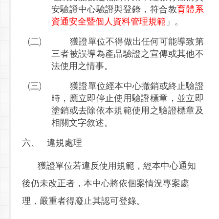
安驗證中心驗證與登錄，
教
育體系
符合
資通安全暨個人資料管理規範
」。
(二)
獲證單位不得做出任何可能導致第
三者被誤導為產品驗證之宣傳或其他不
法使用之情事。
(三)
獲證單位經本中心撤銷或終止驗證
時，應立即停止使用驗證標章，並立即
塗銷或去除依本規範使用之驗證標章及
相關文字敘述。
六、
違規處理
單位若違反使用規範，經本中心通知
獲證
後仍未改正者，本中心將依個案情況專案處
理，
。
嚴重者得廢止其認可登錄