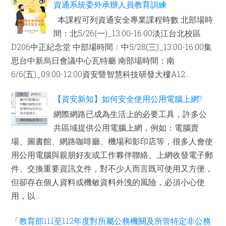
資通系統委外承辦人員教育訓練
本課程可列資通安全專業課程時數 北部場時
間：北5/26(一)_13:00-16:00淡江台北校區
D206中正紀念堂 中部場時間：中5/28(三)_13:00-16:00集
思台中新烏日會議中心瓦特廳 南部場時間：南
6/6(五)_09:00-12:00資安暨智慧科技研發大樓A12...
【資安新知】如何安全使用公用電腦上網?
網際網路已成為生活上的必要工具，許多公
共區域提供公用電腦上網，例如：電腦賣
場、圖書館、網路咖啡廳、機場和影印店等，很多人會使
用公用電腦與親朋好友或工作夥伴聯絡、上網收發電子郵
件、交換重要資訊文件，對不少人而言既可使用又方便，
但卻存在個人資料或機敏資料外洩的風險，必須小心使
用，以...
「教育部111至112年度對所屬公務機關及所管特定非公務