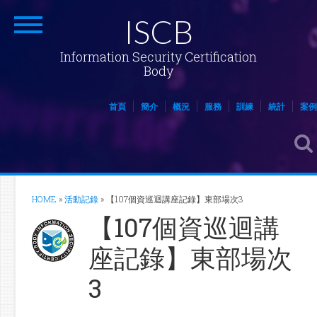
ISCB
Information Security Certification
Body
首頁
簡介
概況
服務
訓練
統計
案例
HOME
»
活動記錄
»
【107個資巡迴講座記錄】東部場次3
【107個資巡迴講
座記錄】東部場次
3