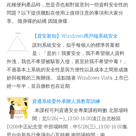
此種便利產品時，您是否也相對留意到一些資料安全性的
問題？以下提供幾點在使用上值得注意的事項和大家分
享。 隨身碟的結構 因隨身碟...
【資安新知】Windows用戶端系統安全
談到系統安全，似乎每個人的標準答案都
是：「是的！我要安全，我不希望個人資料
外洩，我也不希望被駭客入侵，甚至於我不希望中毒！」
不過基本上系統的安全性是與方便性以及成本之間形成微
妙與複雜的三角關係。 這點隨著 Windows Vista 上市已
經一年半，並且微軟也在近期...
資通系統委外承辦人員教育訓練
本課程可列資通安全專業課程時數 北部場時
間：北5/26(一)_13:00-16:00淡江台北校區
D206中正紀念堂 中部場時間：中5/28(三)_13:00-16:00集
思台中新烏日會議中心瓦特廳 南部場時間：南