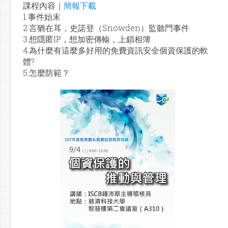
課程內容｜
簡報下載
1.事件始末
2.言猶在耳，史諾登（Snowden）監聽門事件
3.想隱匿IP，想加密傳輸，上鎖相簿
4.為什麼有這麼多好用的免費資訊安全個資保護的軟
體?
5.怎麼防範？