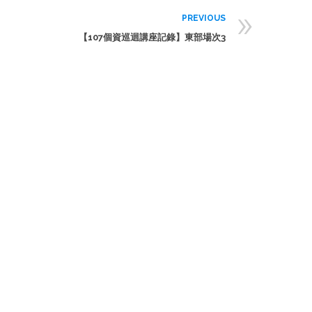
»
PREVIOUS
【107個資巡迴講座記錄】東部場次3