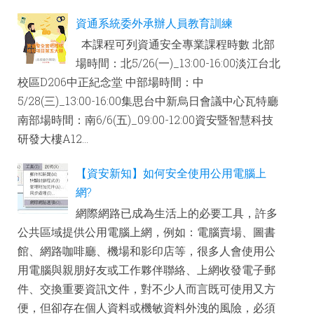
資通系統委外承辦人員教育訓練
本課程可列資通安全專業課程時數 北部
場時間：北5/26(一)_13:00-16:00淡江台北
校區D206中正紀念堂 中部場時間：中
5/28(三)_13:00-16:00集思台中新烏日會議中心瓦特廳
南部場時間：南6/6(五)_09:00-12:00資安暨智慧科技
研發大樓A12...
【資安新知】如何安全使用公用電腦上
網?
網際網路已成為生活上的必要工具，許多
公共區域提供公用電腦上網，例如：電腦賣場、圖書
館、網路咖啡廳、機場和影印店等，很多人會使用公
用電腦與親朋好友或工作夥伴聯絡、上網收發電子郵
件、交換重要資訊文件，對不少人而言既可使用又方
便，但卻存在個人資料或機敏資料外洩的風險，必須