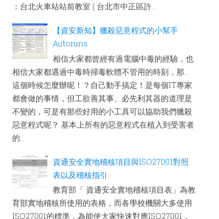
：台北火車站站前教室 ( 台北市中正區許...
【資安新知】獵殺惡意程式的小幫手
Autoruns
相信大家都曾經有過電腦中毒的經驗，也
相信大家都遇過中毒時掃毒軟體不管用的時刻，那...
這個時候怎麼辦呢！？自己動手搞定！是每個IT專家
都會做的事情，但工欲善其事、必先利其器的道理是
不變的，可是有那些好用的小工具可以協助我們獵殺
惡意程式呢？ 基本上所有的惡意程式在植入到受害者
的...
資通安全實地稽核項目與ISO27001對照
表以及稽核指引
教育部「 資通安全實地稽核項目表」為教
育部實地稽核所使用的表格，而各學校機關大多使用
ISO27001的標準，為能使大家快速對應ISO27001，