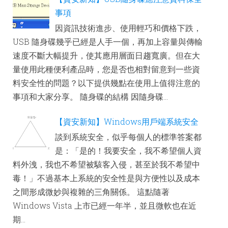
事項
因資訊技術進步、使用輕巧和價格下跌，
USB 隨身碟幾乎已經是人手一個，再加上容量與傳輸
速度不斷大幅提升，使其應用層面日趨寬廣。但在大
量使用此種便利產品時，您是否也相對留意到一些資
料安全性的問題？以下提供幾點在使用上值得注意的
事項和大家分享。 隨身碟的結構 因隨身碟...
【資安新知】Windows用戶端系統安全
談到系統安全，似乎每個人的標準答案都
是：「是的！我要安全，我不希望個人資
料外洩，我也不希望被駭客入侵，甚至於我不希望中
毒！」不過基本上系統的安全性是與方便性以及成本
之間形成微妙與複雜的三角關係。 這點隨著
Windows Vista 上市已經一年半，並且微軟也在近
期...