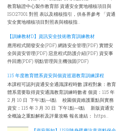
教育驗證中心製作教育部 資通安全實地稽核項目與
ISO27001 對照 表以及稽核指引，供各界參考 「資通
安全實地稽核項目對照表與稽核指...
【訓練教材D】資訊安全技術教育訓練教材
應用程式開發安全(PDF) 網路安全管理(PDF) 實體安
全與資安管理(PDF) 惡意程式防護介紹(PDF) 資安事
件回應(PDF) 弱點管理與主機強固(PDF)
115 年度教育體系資安與個資巡迴教育訓練課程
本課程可認列資通安全通識課程時數 課程對象：教育
體系需要取得資安通識教育訓練時數者 個資：115 年
2 月 10 日 下午1點~4點 校園個資維護重點與實務
資安：115 年 3 月 30 日 下午1點~4點 新版資通安
全概論之重點解析及評量攻略 報名連結： https...
【資安新知】USB隨身碟應注意資料保全