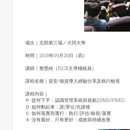
場次｜北部第三場／大同大學
時間｜2018年09月20日（四）
講師｜
詹慧純
（ISCB主導稽核員）
課程名稱｜
資安/個資導入經驗分享及執行檢視
課程內容｜
Ｐ-從何下手：認識管理系統與規範(ISMS/PIMS)
Ｄ-如何動起來：誰(單位)先誰後
Ｃ-如何落實與運行：執行/評估/檢視/落實
Ａ-沒有最好、只有更好：成效與持續改善