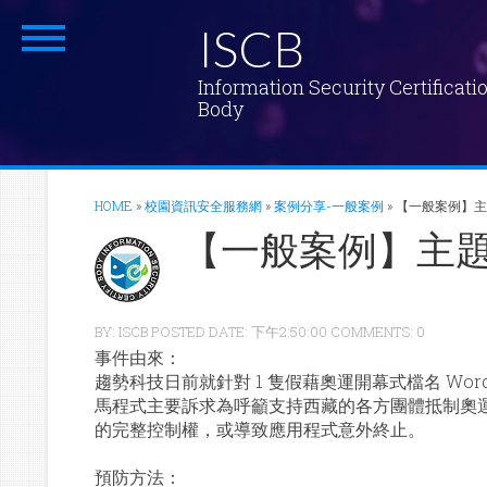
ISCB
Information Security Certificati
Body
HOME
»
校園資訊安全服務網
»
案例分享-一般案例
»
【一般案例】
【一般案例】主
BY: ISCB POSTED DATE: 下午2:50:00 COMMENTS: 0
事件由來：
趨勢科技日前就針對 1 隻假藉奧運開幕式檔名 W
馬程式主要訴求為呼籲支持西藏的各方團體抵制奧
的完整控制權，或導致應用程式意外終止。
預防方法：