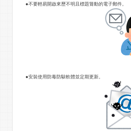
●不要輕易開啟來歷不明且標題聳動的電子郵件。
●安裝使用防毒防駭軟體並定期更新。