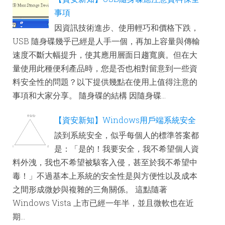
事項
因資訊技術進步、使用輕巧和價格下跌，
USB 隨身碟幾乎已經是人手一個，再加上容量與傳輸
速度不斷大幅提升，使其應用層面日趨寬廣。但在大
量使用此種便利產品時，您是否也相對留意到一些資
料安全性的問題？以下提供幾點在使用上值得注意的
事項和大家分享。 隨身碟的結構 因隨身碟...
【資安新知】Windows用戶端系統安全
談到系統安全，似乎每個人的標準答案都
是：「是的！我要安全，我不希望個人資
料外洩，我也不希望被駭客入侵，甚至於我不希望中
毒！」不過基本上系統的安全性是與方便性以及成本
之間形成微妙與複雜的三角關係。 這點隨著
Windows Vista 上市已經一年半，並且微軟也在近
期...