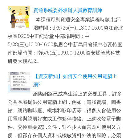
資通系統委外承辦人員教育訓練
本課程可列資通安全專業課程時數 北部
場時間：北5/26(一)_13:00-16:00淡江台北
校區D206中正紀念堂 中部場時間：中
5/28(三)_13:00-16:00集思台中新烏日會議中心瓦特廳
南部場時間：南6/6(五)_09:00-12:00資安暨智慧科技
研發大樓A12...
【資安新知】如何安全使用公用電腦上
網?
網際網路已成為生活上的必要工具，許多
公共區域提供公用電腦上網，例如：電腦賣場、圖書
館、網路咖啡廳、機場和影印店等，很多人會使用公
用電腦與親朋好友或工作夥伴聯絡、上網收發電子郵
件、交換重要資訊文件，對不少人而言既可使用又方
便，但卻存在個人資料或機敏資料外洩的風險，必須