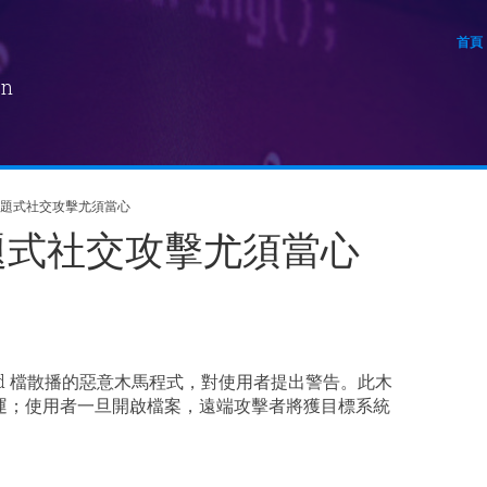
首頁
on
主題式社交攻擊尤須當心
題式社交攻擊尤須當心
ord 檔散播的惡意木馬程式，對使用者提出警告。此木
運；使用者一旦開啟檔案，遠端攻擊者將獲目標系統