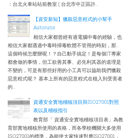
：台北火車站站前教室 ( 台北市中正區許...
【資安新知】獵殺惡意程式的小幫手
Autoruns
相信大家都曾經有過電腦中毒的經驗，也
相信大家都遇過中毒時掃毒軟體不管用的時刻，那...
這個時候怎麼辦呢！？自己動手搞定！是每個IT專家
都會做的事情，但工欲善其事、必先利其器的道理是
不變的，可是有那些好用的小工具可以協助我們獵殺
惡意程式呢？ 基本上所有的惡意程式在植入到受害者
的...
資通安全實地稽核項目與ISO27001對照
表以及稽核指引
教育部「 資通安全實地稽核項目表」為教
育部實地稽核所使用的表格，而各學校機關大多使用
ISO27001的標準，為能使大家快速對應ISO27001，