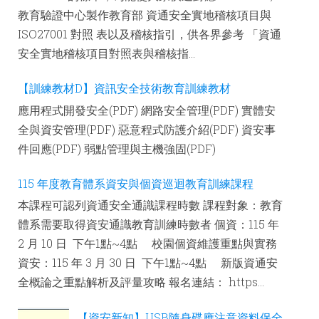
教育驗證中心製作教育部 資通安全實地稽核項目與
ISO27001 對照 表以及稽核指引，供各界參考 「資通
安全實地稽核項目對照表與稽核指...
【訓練教材D】資訊安全技術教育訓練教材
應用程式開發安全(PDF) 網路安全管理(PDF) 實體安
全與資安管理(PDF) 惡意程式防護介紹(PDF) 資安事
件回應(PDF) 弱點管理與主機強固(PDF)
115 年度教育體系資安與個資巡迴教育訓練課程
本課程可認列資通安全通識課程時數 課程對象：教育
體系需要取得資安通識教育訓練時數者 個資：115 年
2 月 10 日 下午1點~4點 校園個資維護重點與實務
資安：115 年 3 月 30 日 下午1點~4點 新版資通安
全概論之重點解析及評量攻略 報名連結： https...
【資安新知】USB隨身碟應注意資料保全