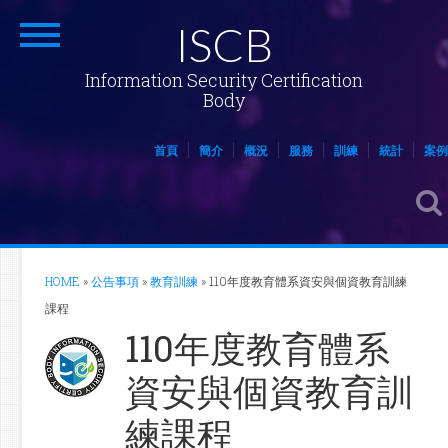
ISCB
Information Security Certification
Body
首頁
簡介
概況
服務
訓練
統計
案例
HOME
»
公告事項
»
教育訓練
»
110年度教育體系資安與個資教育訓練
課程
110年度教育體系
資安與個資教育訓
練課程