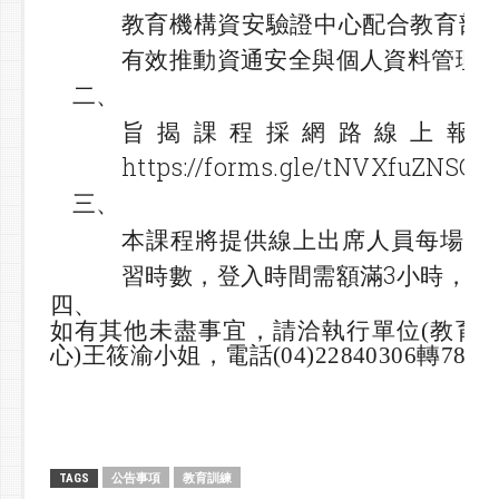
教育機構資安驗證中心配合教育部
有效推動資通安全與個人資料管理
二、
旨揭課程採網路線上報
https://forms.gle/tNVXfuZNS
三、
本課程將提供線上出席人員每場次
習時數，登入時間需額滿3小時，額
四、
如有其他未盡事宜，請洽執行單位(教育
心)王筱渝小姐，電話(04)22840306轉786
公告事項
教育訓練
TAGS