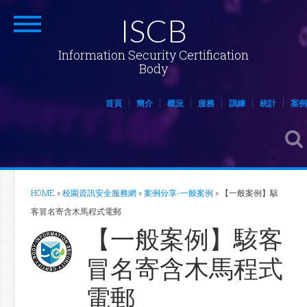
ISCB
Information Security Certification
Body
首頁
簡介
概況
服務
訓練
統計
案例
HOME
»
校園資訊安全服務網
»
案例分享-一般案例
»
【一般案例】駭
客冒名寄含木馬程式電郵
【一般案例】駭客
冒名寄含木馬程式
電郵