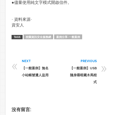
●儘量使用純文字模式開啟信件。
- 資料來源-
資安人
校園資訊安全服務網
案例分享-一般案例
TAGS
«
»
NEXT
PREVIOUS
【一般案例】無名
【一般案例】USB
小站帳號遭人盜用
隨身碟暗藏木馬程
式
沒有留言: