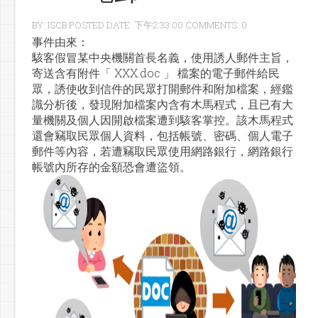
BY: ISCB POSTED DATE: 下午2:33:00 COMMENTS: 0
事件由來：
駭客假冒某中央機關首長名義，使用誘人郵件主旨，
寄送含有附件「 XXX.doc 」 檔案的電子郵件給民
眾，誘使收到信件的民眾打開郵件和附加檔案，經鑑
識分析後，發現附加檔案內含有木馬程式，且已有大
量機關及個人因開啟檔案遭到駭客掌控。該木馬程式
還會竊取民眾個人資料，包括帳號、密碼、個人電子
郵件等內容，若遭竊取民眾使用網路銀行，網路銀行
帳號內所存的金額恐會遭盜領。